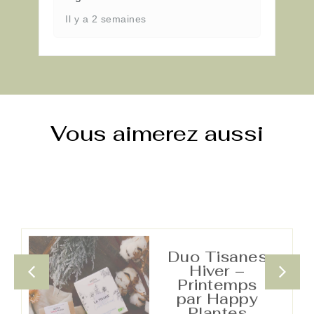
Il y a 2 semaines
Vous aimerez aussi
Duo Tisanes
Hiver –
Printemps
par Happy
Plantes
Le duo tisanes hiver
printemps réunit
Cocon hivernal et
Douceur...