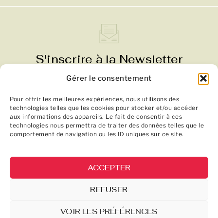
S'inscrire à la Newsletter
Gérer le consentement
Ne manquez rien : actualités, nouveautés et bons
plans
Pour offrir les meilleures expériences, nous utilisons des
technologies telles que les cookies pour stocker et/ou accéder
Recevez notre Guide des Plantes avec un quizz
aux informations des appareils. Le fait de consentir à ces
pour trouver votre infusion idéale
technologies nous permettra de traiter des données telles que le
comportement de navigation ou les ID uniques sur ce site.
JE SOUHAITE RECEVOIR LA NEWSLETTER
ACCEPTER
S'INSCRIRE
REFUSER
VOIR LES PRÉFÉRENCES