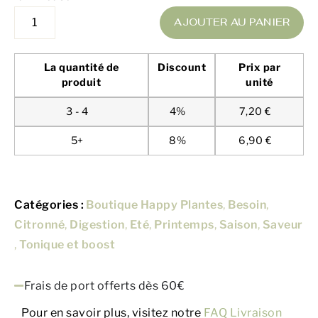
AJOUTER AU PANIER
La quantité de
Discount
Prix par
produit
unité
3 - 4
4%
7,20
€
5+
8%
6,90
€
Catégories :
Boutique Happy Plantes
,
Besoin
,
Citronné
,
Digestion
,
Eté
,
Printemps
,
Saison
,
Saveur
,
Tonique et boost
Frais de port offerts dès 60€
Pour en savoir plus, visitez notre
FAQ Livraison